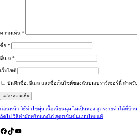
ความเห็น
*
ชื่อ
*
อีเมล
*
เว็บไซต์
บันทึกชื่อ, อีเมล และชื่อเว็บไซต์ของฉันบนเบราว์เซอร์นี้ สำ
เรื่อง
ก่อนหน้า
วิธีทำไข่ตุ๋น เนื้อเนียนนุ่ม ไม่เป็นฟอง สูตรง่ายทำได้ที่บ้า
แนะแนว
เรื่อง
ก่อน
ถัดไป
วิธีทำผัดพริกแกงไก่ สูตรเข้มข้นแบบไทยแท้
เรื่อง
ต่อ
หน้า:
Facebook
TikTok
YouTube
ไป: