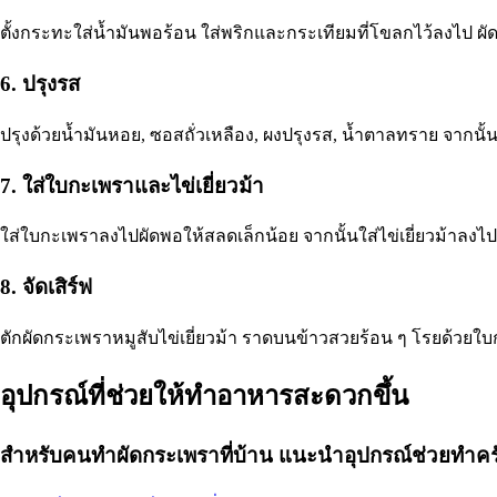
ตั้งกระทะใส่น้ำมันพอร้อน ใส่พริกและกระเทียมที่โขลกไว้ลงไป ผั
6. ปรุงรส
ปรุงด้วยน้ำมันหอย, ซอสถั่วเหลือง, ผงปรุงรส, น้ำตาลทราย จา
7. ใส่ใบกะเพราและไข่เยี่ยวม้า
ใส่ใบกะเพราลงไปผัดพอให้สลดเล็กน้อย จากนั้นใส่ไข่เยี่ยวม้าลงไป
8. จัดเสิร์ฟ
ตักผัดกระเพราหมูสับไข่เยี่ยวม้า ราดบนข้าวสวยร้อน ๆ โรยด้วยใ
อุปกรณ์ที่ช่วยให้ทำอาหารสะดวกขึ้น
สำหรับคนทำผัดกระเพราที่บ้าน แนะนำอุปกรณ์ช่วยทำครัว