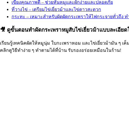
เขียงคุณภาพดี – ช่วยหั่นหมูและผักง่ายและปลอดภัย
ที่วางไข่ – เตรียมไข่เยี่ยวม้าและไข่ดาวสะดวก
กระทะ – เหมาะสำหรับผัดผัดกระเพราให้ไฟกระจายทั่วถึง ท
🎥 ดูขั้นตอนทำผัดกระเพราหมูสับไข่เยี่ยวม้าแบบละเอียดใ
เรียนรู้เทคนิคผัดให้หมูนุ่ม ใบกะเพราหอม และไข่เยี่ยวม้ามัน ๆ เค็
คลิกดูวิธีทำง่าย ๆ ทำตามได้ที่บ้าน รับรองอร่อยเหมือนในร้าน!