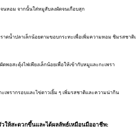
ดจนหอม จากนั้นใส่หมูสับลงผัดจนเกือบสุก
กนั้นราดน้ำปลาเล็กน้อยตามขอบกระทะเพื่อเพิ่มความหอม ชิมรสชา
ผัดพอสะดุ้งไฟเพียงเล็กน้อยเพื่อให้เข้ากับหมูและกะเพรา
บกะเพรากรอบและไข่ดาวเยิ้ม ๆ เพิ่มรสชาติและความน่ากิน
ให้สะดวกขึ้นและได้ผลลัพธ์เหมือนมืออาชีพ: