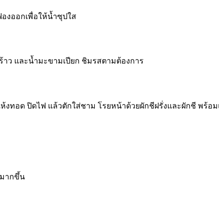
กฟองออกเพื่อให้น้ำซุปใส
มะพร้าว และน้ำมะขามเปียก ชิมรสตามต้องการ
้งทอด ปิดไฟ แล้วตักใส่ชาม โรยหน้าด้วยผักชีฝรั่งและผักชี พร้อมเ
มากขึ้น