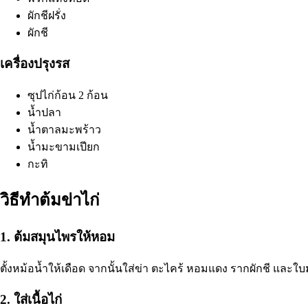
ผักชีฝรั่ง
ผักชี
เครื่องปรุงรส
ซุปไก่ก้อน 2 ก้อน
น้ำปลา
น้ำตาลมะพร้าว
น้ำมะขามเปียก
กะทิ
วิธีทำต้มข่าไก่
1. ต้มสมุนไพรให้หอม
ตั้งหม้อน้ำให้เดือด จากนั้นใส่ข่า ตะไคร้ หอมแดง รากผักชี และใ
2. ใส่เนื้อไก่