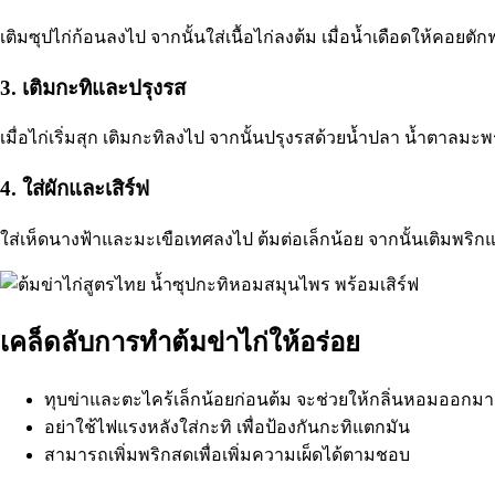
เติมซุปไก่ก้อนลงไป จากนั้นใส่เนื้อไก่ลงต้ม เมื่อน้ำเดือดให้คอยตั
3. เติมกะทิและปรุงรส
เมื่อไก่เริ่มสุก เติมกะทิลงไป จากนั้นปรุงรสด้วยน้ำปลา น้ำตาล
4. ใส่ผักและเสิร์ฟ
ใส่เห็ดนางฟ้าและมะเขือเทศลงไป ต้มต่อเล็กน้อย จากนั้นเติมพริกแห
เคล็ดลับการทำต้มข่าไก่ให้อร่อย
ทุบข่าและตะไคร้เล็กน้อยก่อนต้ม จะช่วยให้กลิ่นหอมออกมา
อย่าใช้ไฟแรงหลังใส่กะทิ เพื่อป้องกันกะทิแตกมัน
สามารถเพิ่มพริกสดเพื่อเพิ่มความเผ็ดได้ตามชอบ