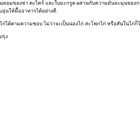
ลิ่นหอมของข่า ตะไคร้ และใบมะกรูด ผสานกับความมันละมุนของกะทิ ท
ุ่นให้มื้ออาหารได้อย่างดี
้อไก่ได้ตามความชอบ ไม่ว่าจะเป็นน่องไก่ สะโพกไก่ หรือสันในไก่ก็ไ