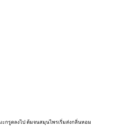
บมะกรูดลงไป ต้มจนสมุนไพรเริ่มส่งกลิ่นหอม